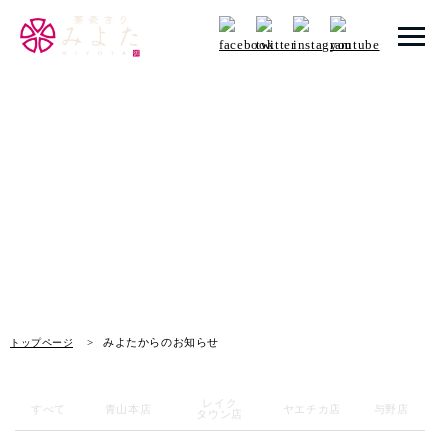
トップページ
みよたからのお知らせ
みよたとは
News
みよたのこだわり
畑だより
メニュー
みよたからのお知らせ
トップページ
店舗一覧
レイク
お知らせ
すべて
青山本店
ヤエチカ店
与野店
タウン店