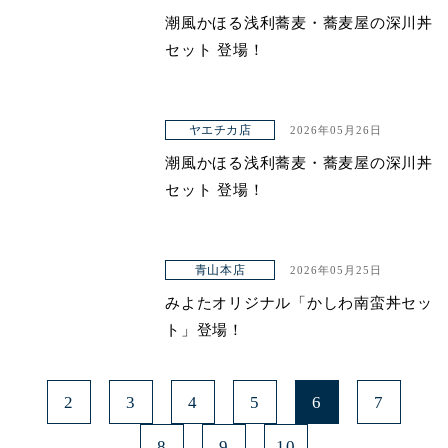
潮風かほる浅利蕎麦・蕎麦屋の深川丼
青山本店
セット 登場！
レイクタウン店
ヤエチカ店
ヤエチカ店
2026年05月26日
与野店
潮風かほる浅利蕎麦・蕎麦屋の深川丼
セット 登場！
青山本店
2026年05月25日
みよたオリジナル「かしわ南蛮丼セッ
ト」登場！
2
3
4
5
6
7
8
9
10