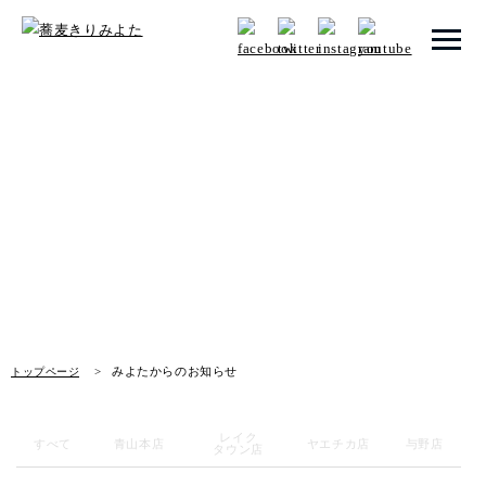
トップページ
みよたからのお知らせ
みよたとは
News
みよたのこだわり
畑だより
メニュー
みよたからのお知らせ
トップページ
メニュー 一覧
青山本店
レイク
すべて
青山本店
ヤエチカ店
与野店
タウン店
レイクタウン店