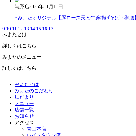
与野店
2025年11月11日
○みよたオリジナル【豚ロース天と牛蒡揚げそば・御膳
9
10
11
12
13
14
15
16
17
みよたとは
詳しくはこちら
みよたのメニュー
詳しくはこちら
みよたとは
みよたのこだわり
畑だより
メニュー
店舗一覧
お知らせ
アクセス
青山本店
レイクタウン店