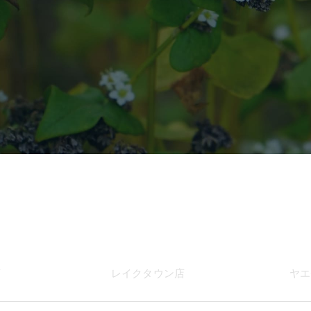
店
レイク
タウン店
ヤエ