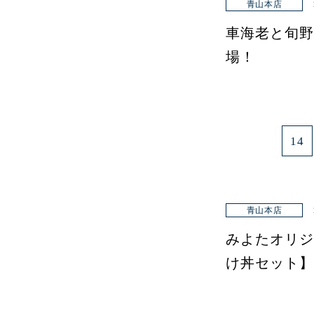
青山本店
車海老と旬野
場！
14
青山本店
みよたオリジ
け丼セット】