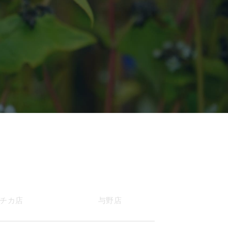
チカ店
与野店