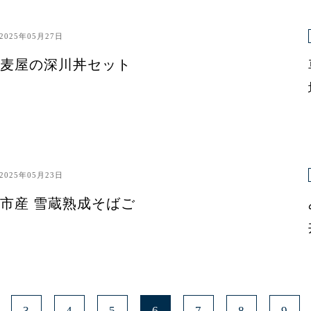
2025年05月27日
麦屋の深川丼セット
2025年05月23日
市産 雪蔵熟成そばご
3
4
5
6
7
8
9