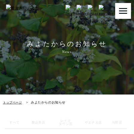
トップページ
みよたからのお知らせ
みよたとは
News
みよたのこだわり
畑だより
メニュー
みよたからのお知らせ
トップページ
店舗一覧
レイク
お知らせ
すべて
青山本店
ヤエチカ店
与野店
タウン店