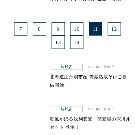
7
8
9
10
11
12
13
14
与野店
2026年06月06日
北海道江丹別市産 雪蔵熟成そばご提
供開始！
与野店
2026年05月30日
潮風かほる浅利蕎麦・蕎麦屋の深川丼
セット 登場！