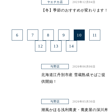
ヤエチカ店
2023年12月04日
【冬】季節のおすすめが変わります！
6
7
8
9
10
11
12
13
14
与野店
2026年06月06日
北海道江丹別市産 雪蔵熟成そばご提
供開始！
与野店
2026年05月30日
潮風かほる浅利蕎麦・蕎麦屋の深川丼