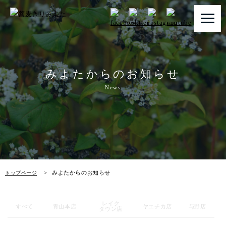
トップページ
みよたからのお知らせ
みよたとは
News
みよたのこだわり
畑だより
メニュー
みよたからのお知らせ
トップページ
店舗一覧
レイク
お知らせ
すべて
青山本店
ヤエチカ店
与野店
タウン店