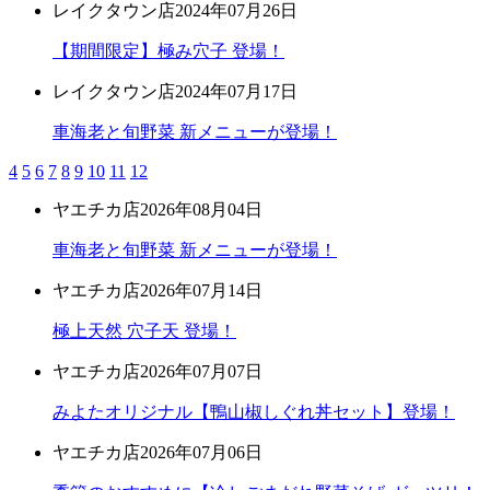
レイクタウン店
2024年07月26日
【期間限定】極み穴子 登場！
レイクタウン店
2024年07月17日
車海老と旬野菜 新メニューが登場！
4
5
6
7
8
9
10
11
12
ヤエチカ店
2026年08月04日
車海老と旬野菜 新メニューが登場！
ヤエチカ店
2026年07月14日
極上天然 穴子天 登場！
ヤエチカ店
2026年07月07日
みよたオリジナル【鴨山椒しぐれ丼セット】登場！
ヤエチカ店
2026年07月06日