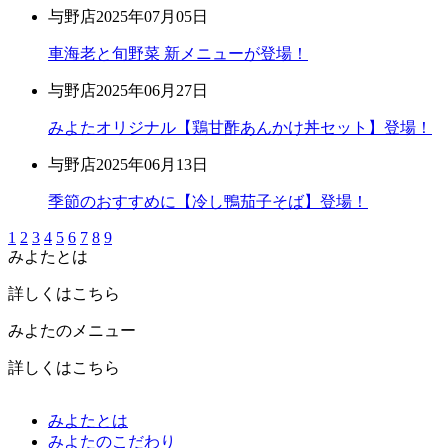
与野店
2025年07月05日
車海老と旬野菜 新メニューが登場！
与野店
2025年06月27日
みよたオリジナル【鶏甘酢あんかけ丼セット】登場！
与野店
2025年06月13日
季節のおすすめに【冷し鴨茄子そば】登場！
1
2
3
4
5
6
7
8
9
みよたとは
詳しくはこちら
みよたのメニュー
詳しくはこちら
みよたとは
みよたのこだわり