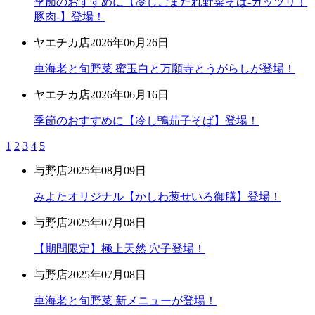
季節のおすすめに【冷しごまだれ野菜そば-ガッツリ！
豚肉-】登場！
ヤエチカ店
2026年06月26日
車海老と旬野菜 蜜玉白と万願寺とうがらしが登場！
ヤエチカ店
2026年06月16日
季節のおすすめに【冷し鴨茄子そば】登場！
1
2
3
4
5
与野店
2025年08月09日
みよたオリジナル【かしわ葱せいろ御膳】登場！
与野店
2025年07月08日
【期間限定】極上天然 穴子登場！
与野店
2025年07月08日
車海老と旬野菜 新メニューが登場！