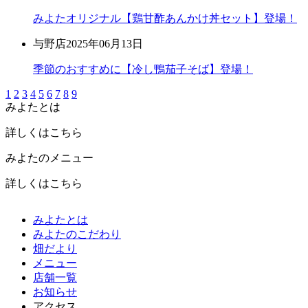
みよたオリジナル【鶏甘酢あんかけ丼セット】登場！
与野店
2025年06月13日
季節のおすすめに【冷し鴨茄子そば】登場！
1
2
3
4
5
6
7
8
9
みよたとは
詳しくはこちら
みよたのメニュー
詳しくはこちら
みよたとは
みよたのこだわり
畑だより
メニュー
店舗一覧
お知らせ
アクセス