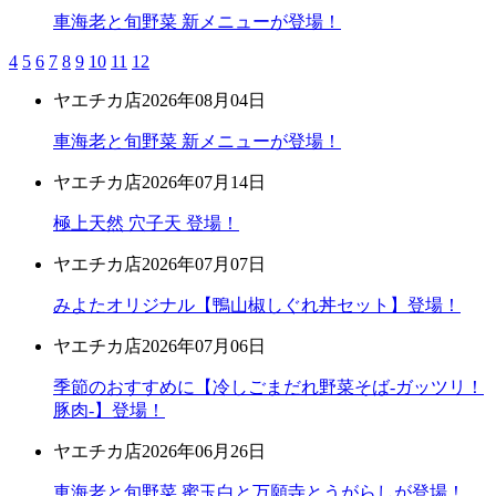
車海老と旬野菜 新メニューが登場！
4
5
6
7
8
9
10
11
12
ヤエチカ店
2026年08月04日
車海老と旬野菜 新メニューが登場！
ヤエチカ店
2026年07月14日
極上天然 穴子天 登場！
ヤエチカ店
2026年07月07日
みよたオリジナル【鴨山椒しぐれ丼セット】登場！
ヤエチカ店
2026年07月06日
季節のおすすめに【冷しごまだれ野菜そば-ガッツリ！
豚肉-】登場！
ヤエチカ店
2026年06月26日
車海老と旬野菜 蜜玉白と万願寺とうがらしが登場！