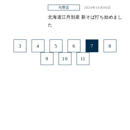
与野店
2024年10月06日
北海道江丹別産 新そば打ち始めまし
た
3
4
5
6
7
8
9
10
11