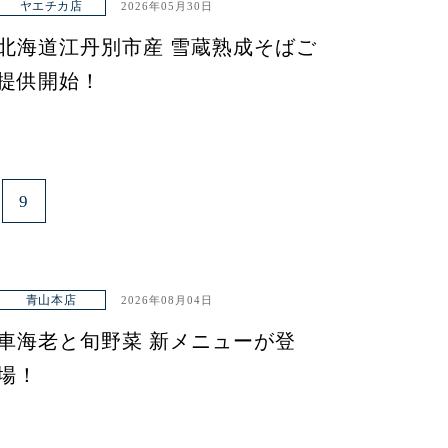
ヤエチカ店
2026年05月30日
北海道江丹別市産 雪蔵熟成そばご
提供開始！
9
青山本店
2026年08月04日
車海老と旬野菜 新メニューが登
場！