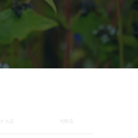
チカ店
与野店