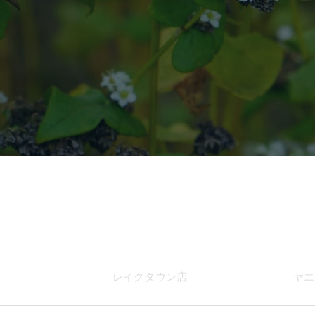
店
レイク
タウン店
ヤエ