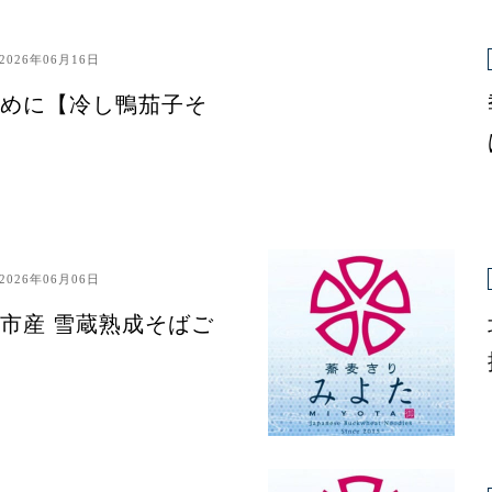
2026年06月16日
めに【冷し鴨茄子そ
2026年06月06日
市産 雪蔵熟成そばご