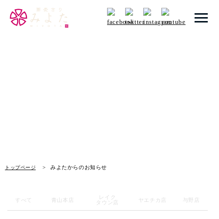
トップページ
みよたからのお知らせ
みよたとは
News
みよたのこだわり
畑だより
メニュー
みよたからのお知らせ
トップページ
メニュー 一覧
青山本店
レイク
すべて
青山本店
ヤエチカ店
与野店
タウン店
レイクタウン店