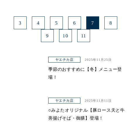
3
4
5
6
7
8
9
10
11
ヤエチカ店
2025年11月25日
季節のおすすめに【冬】メニュー登
場！
ヤエチカ店
2025年11月11日
○みよたオリジナル【豚ロース天と牛
蒡揚げそば・御膳】登場！