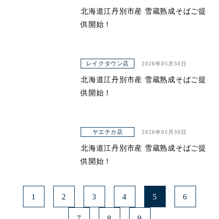
北海道江丹別市産 雪蔵熟成そばご提
青山本店
供開始！
レイクタウン店
ヤエチカ店
レイクタウン店
2026年05月30日
与野店
北海道江丹別市産 雪蔵熟成そばご提
供開始！
ヤエチカ店
2026年05月30日
北海道江丹別市産 雪蔵熟成そばご提
供開始！
1
2
3
4
5
6
7
8
9