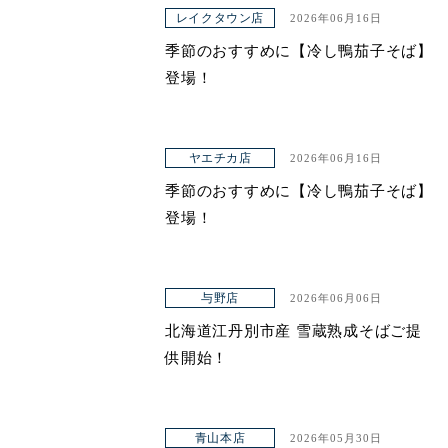
レイクタウン店
2026年06月16日
ヤエチカ店
季節のおすすめに【冷し鴨茄子そば】
与野店
登場！
店舗一覧
ヤエチカ店
2026年06月16日
店舗一覧
季節のおすすめに【冷し鴨茄子そば】
青山本店
登場！
レイクタウン店
ヤエチカ店
与野店
2026年06月06日
北海道江丹別市産 雪蔵熟成そばご提
与野店
供開始！
お知らせ
アクセス
青山本店
2026年05月30日