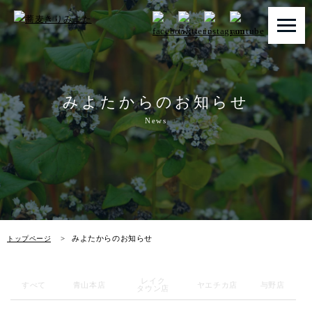
トップページ
みよたからのお知らせ
みよたとは
News
みよたのこだわり
畑だより
メニュー
みよたからのお知らせ
トップページ
店舗一覧
レイク
お知らせ
すべて
青山本店
ヤエチカ店
与野店
タウン店