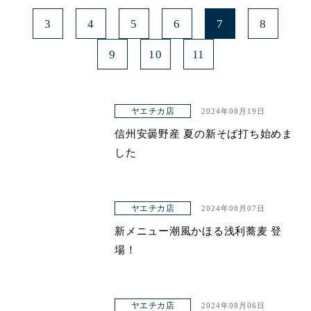
3
4
5
6
7
8
9
10
11
ヤエチカ店
2024年08月19日
信州安曇野産 夏の新そば打ち始めま
した
ヤエチカ店
2024年08月07日
新メニュー潮風かほる浅利蕎麦 登
場！
ヤエチカ店
2024年08月06日