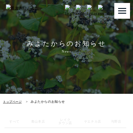
トップページ
みよたからのお知らせ
みよたとは
News
みよたのこだわり
畑だより
メニュー
みよたからのお知らせ
トップページ
店舗一覧
レイク
お知らせ
すべて
青山本店
ヤエチカ店
与野店
タウン店