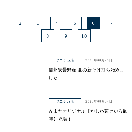
2
3
4
5
6
7
8
9
10
ヤエチカ店
2025年08月25日
信州安曇野産 夏の新そば打ち始めま
した
ヤエチカ店
2025年08月04日
みよたオリジナル【かしわ葱せいろ御
膳】登場！