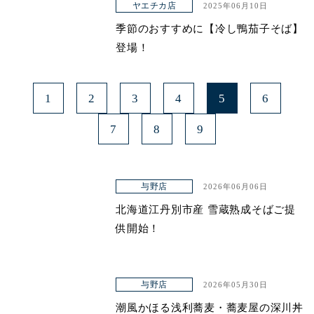
ヤエチカ店
2025年06月10日
季節のおすすめに【冷し鴨茄子そば】
登場！
1
2
3
4
5
6
7
8
9
与野店
2026年06月06日
北海道江丹別市産 雪蔵熟成そばご提
供開始！
与野店
2026年05月30日
潮風かほる浅利蕎麦・蕎麦屋の深川丼