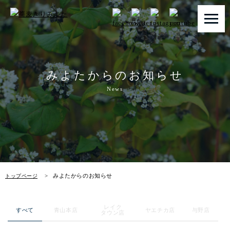
トップページ
みよたからのお知らせ
みよたとは
News
みよたのこだわり
畑だより
メニュー
みよたからのお知らせ
トップページ
店舗一覧
レイク
お知らせ
すべて
青山本店
ヤエチカ店
与野店
タウン店