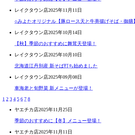
レイクタウン店
2025年11月11日
○みよたオリジナル【豚ロース天と牛蒡揚げそば・御膳
レイクタウン店
2025年10月14日
【秋】季節のおすすめに舞茸天登場！
レイクタウン店
2025年10月10日
北海道江丹別産 新そば打ち始めました
レイクタウン店
2025年09月08日
車海老と旬野菜 新メニューが登場！
1
2
3
4
5
6
7
8
ヤエチカ店
2025年11月25日
季節のおすすめに【冬】メニュー登場！
ヤエチカ店
2025年11月11日