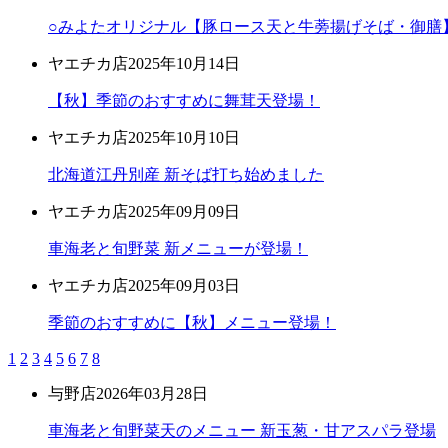
○みよたオリジナル【豚ロース天と牛蒡揚げそば・御膳
ヤエチカ店
2025年10月14日
【秋】季節のおすすめに舞茸天登場！
ヤエチカ店
2025年10月10日
北海道江丹別産 新そば打ち始めました
ヤエチカ店
2025年09月09日
車海老と旬野菜 新メニューが登場！
ヤエチカ店
2025年09月03日
季節のおすすめに【秋】メニュー登場！
1
2
3
4
5
6
7
8
与野店
2026年03月28日
車海老と旬野菜天のメニュー 新玉葱・甘アスパラ登場