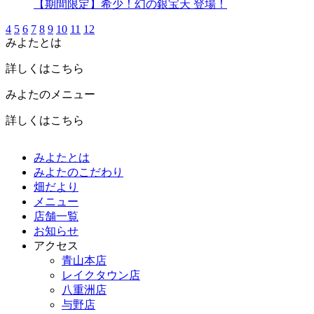
【期間限定】希少！幻の銀宝天 登場！
4
5
6
7
8
9
10
11
12
みよたとは
詳しくはこちら
みよたのメニュー
詳しくはこちら
みよたとは
みよたのこだわり
畑だより
メニュー
店舗一覧
お知らせ
アクセス
青山本店
レイクタウン店
八重洲店
与野店