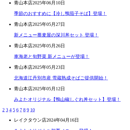
青山本店
2025年06月10日
季節のおすすめに【冷し鴨茄子そば】登場！
青山本店
2025年05月27日
新メニュー蕎麦屋の深川丼セット 登場！
青山本店
2025年05月26日
車海老と旬野菜 新メニューが登場！
青山本店
2025年05月23日
北海道江丹別市産 雪蔵熟成そばご提供開始！
青山本店
2025年05月12日
みよたオリジナル【鴨山椒しぐれ丼セット】登場！
2
3
4
5
6
7
8
9
10
レイクタウン店
2024年04月16日