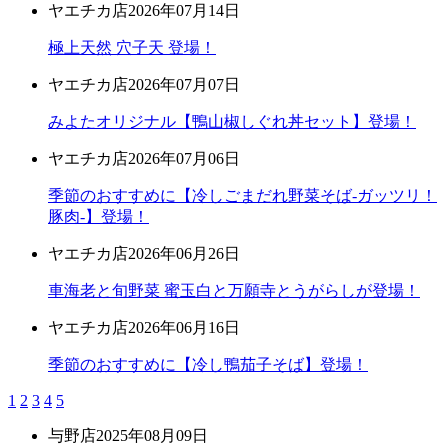
ヤエチカ店
2026年07月14日
極上天然 穴子天 登場！
ヤエチカ店
2026年07月07日
みよたオリジナル【鴨山椒しぐれ丼セット】登場！
ヤエチカ店
2026年07月06日
季節のおすすめに【冷しごまだれ野菜そば-ガッツリ！
豚肉-】登場！
ヤエチカ店
2026年06月26日
車海老と旬野菜 蜜玉白と万願寺とうがらしが登場！
ヤエチカ店
2026年06月16日
季節のおすすめに【冷し鴨茄子そば】登場！
1
2
3
4
5
与野店
2025年08月09日