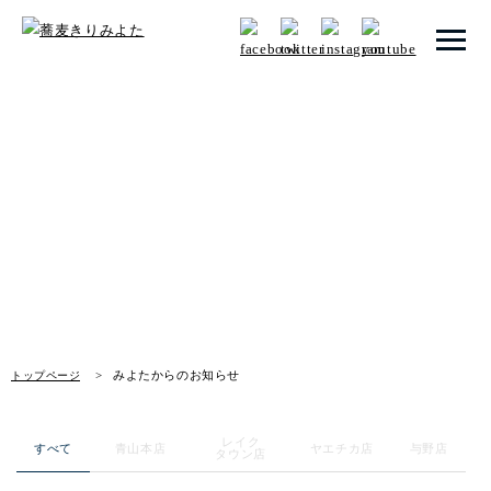
トップページ
みよたからのお知らせ
みよたとは
News
みよたのこだわり
畑だより
メニュー
みよたからのお知らせ
トップページ
店舗一覧
レイク
お知らせ
すべて
青山本店
ヤエチカ店
与野店
タウン店