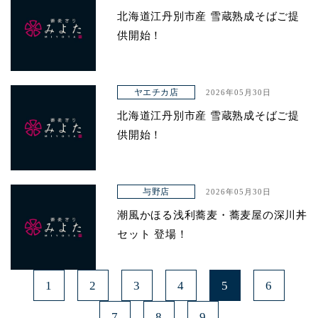
北海道江丹別市産 雪蔵熟成そばご提
供開始！
ヤエチカ店
2026年05月30日
北海道江丹別市産 雪蔵熟成そばご提
供開始！
与野店
2026年05月30日
潮風かほる浅利蕎麦・蕎麦屋の深川丼
セット 登場！
1
2
3
4
5
6
7
8
9