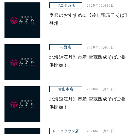
アクセス
ヤエチカ店
2026年06月16日
季節のおすすめに【冷し鴨茄子そば】
登場！
与野店
2026年06月06日
北海道江丹別市産 雪蔵熟成そばご提
供開始！
青山本店
2026年05月30日
北海道江丹別市産 雪蔵熟成そばご提
供開始！
レイクタウン店
2026年05月30日