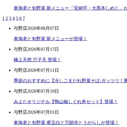
車海老と旬野菜 新メニュー「安納芋・大黒本しめじ」
1
2
3
4
5
6
7
与野店
2026年08月07日
車海老と旬野菜 新メニューが登場！
与野店
2026年07月17日
極上天然 穴子天 登場！
与野店
2026年07月11日
季節のおすすめに【冷しごまだれ野菜そば-ガッツリ！豚
与野店
2026年07月10日
みよたオリジナル【鴨山椒しぐれ丼セット】登場！
与野店
2026年07月01日
車海老と旬野菜 蜜玉白と万願寺とうがらしが登場！