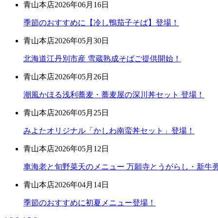
青山本店
2026年06月16日
季節のおすすめに【冷し鴨茄子そば】登場！
青山本店
2026年05月30日
北海道江丹別市産 雪蔵熟成そばご提供開始！
青山本店
2026年05月26日
潮風かほる浅利蕎麦・蕎麦屋の深川丼セット 登場！
青山本店
2026年05月25日
みよたオリジナル「かしわ南蛮丼セット」登場！
青山本店
2026年05月12日
車海老と旬野菜天のメニュー 万願寺とうがらし・新牛蒡
青山本店
2026年04月14日
季節のおすすめに初夏メニュー登場！