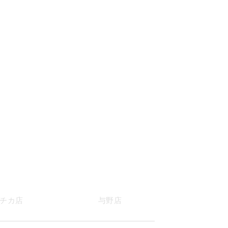
チカ店
与野店