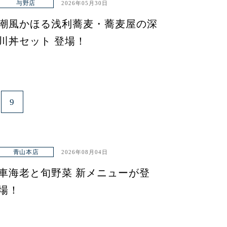
与野店
2026年05月30日
潮風かほる浅利蕎麦・蕎麦屋の深
川丼セット 登場！
9
青山本店
2026年08月04日
車海老と旬野菜 新メニューが登
場！