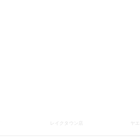
店
レイク
タウン店
ヤエ