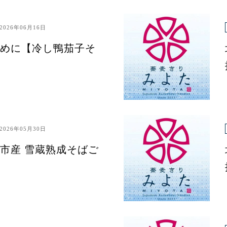
2026年06月16日
めに【冷し鴨茄子そ
2026年05月30日
市産 雪蔵熟成そばご