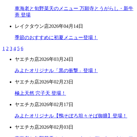
車海老と旬野菜天のメニュー 万願寺とうがらし・新牛
蒡 登場
レイクタウン店
2026年04月14日
季節のおすすめに初夏メニュー登場！
1
2
3
4
5
6
ヤエチカ店
2026年03月24日
みよたオリジナル「黒の衝撃」登場！
ヤエチカ店
2026年02月23日
極上天然 穴子天 登場！
ヤエチカ店
2026年02月17日
みよたオリジナル【鴨そぼろ坦々そば御膳】登場！
ヤエチカ店
2026年02月03日