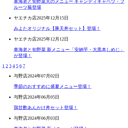
車海老と旬野菜天のメニュー キャンディキャベツ・フ
ルーツ蕪登場
ヤエチカ店
2025年12月15日
みよたオリジナル【豚天丼セット】登場！
ヤエチカ店
2025年12月12日
車海老と旬野菜 新メニュー「安納芋・大黒本しめじ」
が登場！
1
2
3
4
5
6
7
与野店
2024年07月02日
季節のおすすめに盛夏メニュー登場！
与野店
2024年06月05日
鶏甘酢あんかけ丼セット登場！
与野店
2024年06月03日