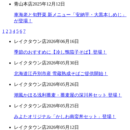
青山本店
2025年12月12日
車海老と旬野菜 新メニュー「安納芋・大黒本しめじ」
が登場！
1
2
3
4
5
6
7
レイクタウン店
2026年06月16日
季節のおすすめに【冷し鴨茄子そば】登場！
レイクタウン店
2026年05月30日
北海道江丹別市産 雪蔵熟成そばご提供開始！
レイクタウン店
2026年05月26日
潮風かほる浅利蕎麦・蕎麦屋の深川丼セット 登場！
レイクタウン店
2026年05月25日
みよたオリジナル「かしわ南蛮丼セット」登場！
レイクタウン店
2026年05月12日