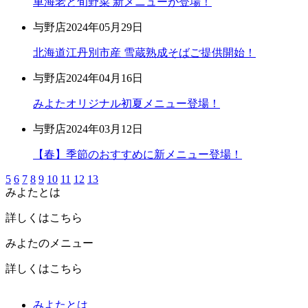
車海老と旬野菜 新メニューが登場！
与野店
2024年05月29日
北海道江丹別市産 雪蔵熟成そばご提供開始！
与野店
2024年04月16日
みよたオリジナル初夏メニュー登場！
与野店
2024年03月12日
【春】季節のおすすめに新メニュー登場！
5
6
7
8
9
10
11
12
13
みよたとは
詳しくはこちら
みよたのメニュー
詳しくはこちら
みよたとは