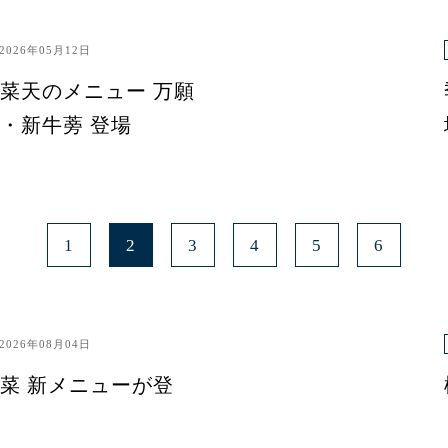
2026年05月12日
菜天のメニュー 万願
・新牛蒡 登場
1
2
3
4
5
6
2026年08月04日
菜 新メニューが登