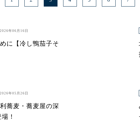
2026年06月16日
めに【冷し鴨茄子そ
2026年05月26日
利蕎麦・蕎麦屋の深
登場！