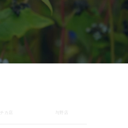
チカ店
与野店