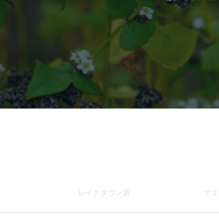
店
レイク
タウン店
ヤエ