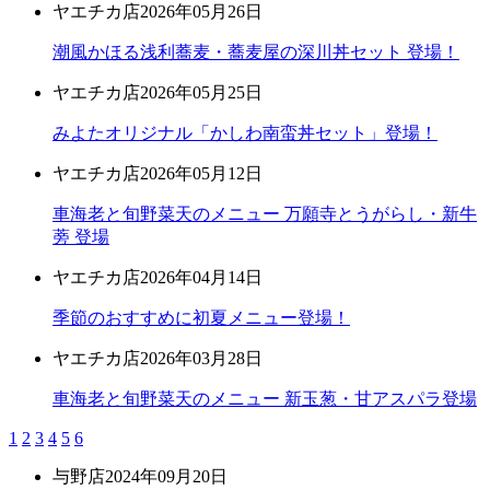
ヤエチカ店
2026年05月26日
潮風かほる浅利蕎麦・蕎麦屋の深川丼セット 登場！
ヤエチカ店
2026年05月25日
みよたオリジナル「かしわ南蛮丼セット」登場！
ヤエチカ店
2026年05月12日
車海老と旬野菜天のメニュー 万願寺とうがらし・新牛
蒡 登場
ヤエチカ店
2026年04月14日
季節のおすすめに初夏メニュー登場！
ヤエチカ店
2026年03月28日
車海老と旬野菜天のメニュー 新玉葱・甘アスパラ登場
1
2
3
4
5
6
与野店
2024年09月20日