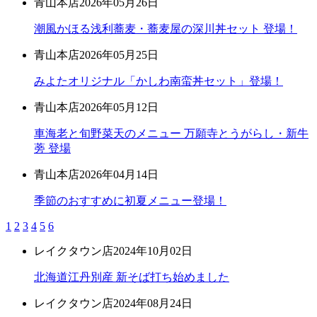
青山本店
2026年05月26日
潮風かほる浅利蕎麦・蕎麦屋の深川丼セット 登場！
青山本店
2026年05月25日
みよたオリジナル「かしわ南蛮丼セット」登場！
青山本店
2026年05月12日
車海老と旬野菜天のメニュー 万願寺とうがらし・新牛
蒡 登場
青山本店
2026年04月14日
季節のおすすめに初夏メニュー登場！
1
2
3
4
5
6
レイクタウン店
2024年10月02日
北海道江丹別産 新そば打ち始めました
レイクタウン店
2024年08月24日