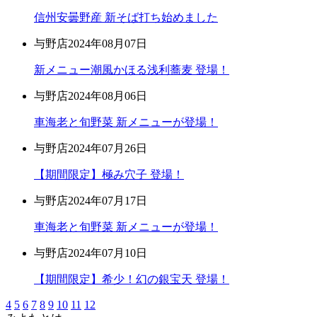
信州安曇野産 新そば打ち始めました
与野店
2024年08月07日
新メニュー潮風かほる浅利蕎麦 登場！
与野店
2024年08月06日
車海老と旬野菜 新メニューが登場！
与野店
2024年07月26日
【期間限定】極み穴子 登場！
与野店
2024年07月17日
車海老と旬野菜 新メニューが登場！
与野店
2024年07月10日
【期間限定】希少！幻の銀宝天 登場！
4
5
6
7
8
9
10
11
12