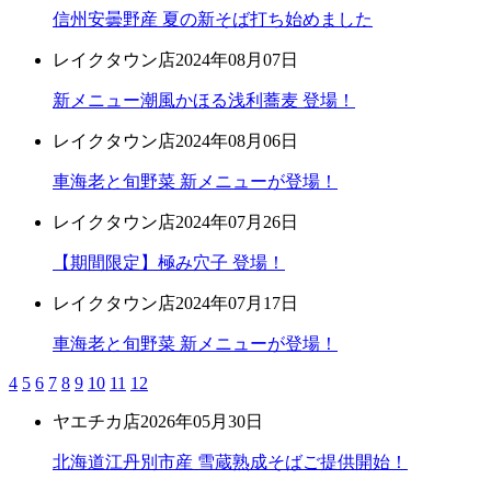
信州安曇野産 夏の新そば打ち始めました
レイクタウン店
2024年08月07日
新メニュー潮風かほる浅利蕎麦 登場！
レイクタウン店
2024年08月06日
車海老と旬野菜 新メニューが登場！
レイクタウン店
2024年07月26日
【期間限定】極み穴子 登場！
レイクタウン店
2024年07月17日
車海老と旬野菜 新メニューが登場！
4
5
6
7
8
9
10
11
12
ヤエチカ店
2026年05月30日
北海道江丹別市産 雪蔵熟成そばご提供開始！