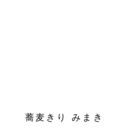
蕎麦きり みまき